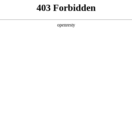
产品
解决方案
新闻动态
关于我们
决方案（K参谋）
内容种草+电商收割的完整转化链路，科学
、微信等平台的KOL投放数据，让每