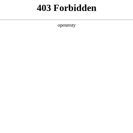
产品
解决方案
新闻动态
关于我们
牌实现精准潜客种草、全场景拓客、